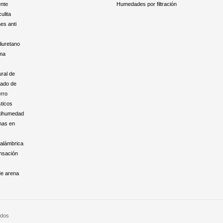
ente
Humedades por filtración
ulita
nes anti
liuretano
ma
ral de
vado de
rro
ticos
tihumedad
nas en
nalámbrica
ensación
de arena
ados