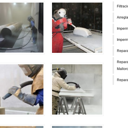
Filtrac
Arregl
Imperm
Imperm
Reparar
Repara
Mallor
Repara