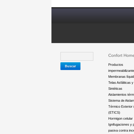
Confort Hom
Productos
impermeabilizant
Membranas líqui
Telas Asfálticas 
Sintéticas
Aislamientos térm
Sistema de Aislam
Térmico Exterior
(ETICS)
Hormigon celular
Ignifugaciones y 
pasiva contra inc