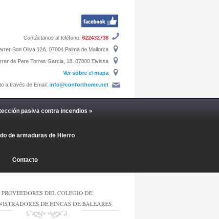
Contáctanos al teléfono:
622432738
rrer Son Oliva,12A. 07004 Palma de Mallorca
rer de Pere Torres Garcia, 18. 07800 Eivissa
Ver sobre el mapa
to a través de Email:
info@conforthome.net
tección pasiva contra incendios
»
ado de armaduras de Hierro
Contacto
PROVEEDORES DEL COLEGIO DE
ISTRADORES DE FINCAS DE BALEARES