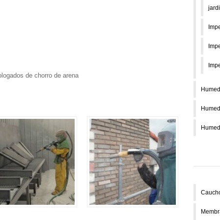
jard
Impe
Impe
Impe
logados de chorro de arena
Humeda
Humeda
Humeda
Caucho
Membra