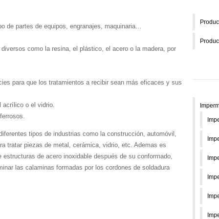
Produc
ipo de partes de equipos, engranajes, maquinaria…
Produc
diversos como la resina, el plástico, el acero o la madera, por
icies para que los tratamientos a recibir sean más eficaces y sus
crílico o el vidrio.
Imperm
ferrosos.
Impe
diferentes tipos de industrias como la construcción, automóvil,
Impe
ara tratar piezas de metal, cerámica, vidrio, etc. Ademas es
 estructuras de acero inoxidable después de su conformado,
Impe
liminar las calaminas formadas por los cordones de soldadura
Impe
Impe
Imp