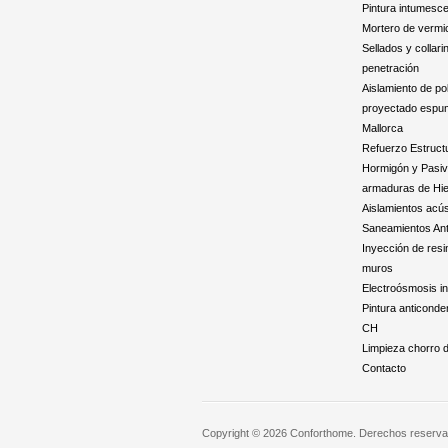
Pintura intumesc
Mortero de vermic
Sellados y collari
penetración
Aislamiento de po
proyectado espu
Mallorca
Refuerzo Estructu
Hormigón y Pasi
armaduras de Hie
Aislamientos acús
Saneamientos An
Inyección de resi
muros
Electroósmosis i
Pintura anticond
CH
Limpieza chorro 
Contacto
Copyright © 2026 Conforthome. Derechos reserv