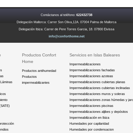
Contáctanos al teléfono:
622432738
Delegación Mallorca: Carrer Son Oliva,12A. 07004 Palma de Mallorca
Delegación Ibiza: Carrer de Pere Torres Garcia, 18. 07800 Eivissa
info@conforthome.net
e
Productos Confort
Servicios en Islas Baleares
Home
Impermeabilizaciones
es
Impermeabilizaciones fachadas
Productos antihumedad
das
Impermeabilizaciones azoteas
Productos
y Láminas
Impermeabilizaciones cubiertas planas
impermeabilizantes
Impermeabilizaciones cubiertas inclinadas
icos
Impermeabilizaciones muros y soleras
iento
Impermeabilizaciones zonas húmedas y jar
 (SATE)
Impermeabilizaciones piscinas
Impermeabilizaciones aljibes y depósitos
Impermeabilización en Ibiza
protección
Humedades por capilaridad
endios
Humedades por condensacion