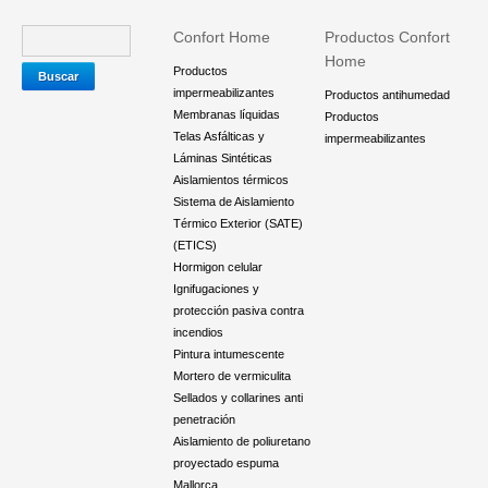
Confort Home
Productos Confort
Home
Productos
impermeabilizantes
Productos antihumedad
Membranas líquidas
Productos
Telas Asfálticas y
impermeabilizantes
Láminas Sintéticas
Aislamientos térmicos
Sistema de Aislamiento
Térmico Exterior (SATE)
(ETICS)
Hormigon celular
Ignifugaciones y
protección pasiva contra
incendios
Pintura intumescente
Mortero de vermiculita
Sellados y collarines anti
penetración
Aislamiento de poliuretano
proyectado espuma
Mallorca