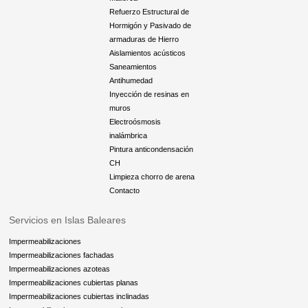
Refuerzo Estructural de
Hormigón y Pasivado de
armaduras de Hierro
Aislamientos acústicos
Saneamientos
Antihumedad
Inyección de resinas en
muros
Electroósmosis
inalámbrica
Pintura anticondensación
CH
Limpieza chorro de arena
Contacto
Servicios en Islas Baleares
Impermeabilizaciones
Impermeabilizaciones fachadas
Impermeabilizaciones azoteas
Impermeabilizaciones cubiertas planas
Impermeabilizaciones cubiertas inclinadas