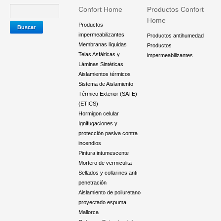
Confort Home
Productos Confort
Home
Productos
impermeabilizantes
Productos antihumedad
Membranas líquidas
Productos
Telas Asfálticas y
impermeabilizantes
Láminas Sintéticas
Aislamientos térmicos
Sistema de Aislamiento
Térmico Exterior (SATE)
(ETICS)
Hormigon celular
Ignifugaciones y
protección pasiva contra
incendios
Pintura intumescente
Mortero de vermiculita
Sellados y collarines anti
penetración
Aislamiento de poliuretano
proyectado espuma
Mallorca