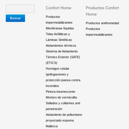
Confort Home
Productos Confort
Home
Productos
impermeabilizantes
Productos antihumedad
Membranas líquidas
Productos
Telas Asfálticas y
impermeabilizantes
Láminas Sintéticas
Aislamientos térmicos
Sistema de Aislamiento
Térmico Exterior (SATE)
(ETICS)
Hormigon celular
Ignifugaciones y
protección pasiva contra
incendios
Pintura intumescente
Mortero de vermiculita
Sellados y collarines anti
penetración
Aislamiento de poliuretano
proyectado espuma
Mallorca