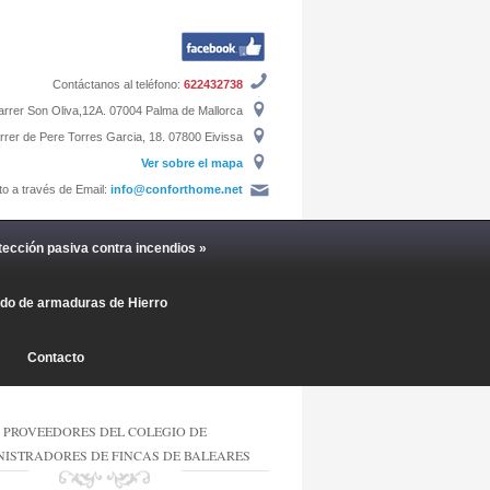
Contáctanos al teléfono:
622432738
rrer Son Oliva,12A. 07004 Palma de Mallorca
rer de Pere Torres Garcia, 18. 07800 Eivissa
Ver sobre el mapa
to a través de Email:
info@conforthome.net
tección pasiva contra incendios
»
ado de armaduras de Hierro
Contacto
PROVEEDORES DEL COLEGIO DE
ISTRADORES DE FINCAS DE BALEARES