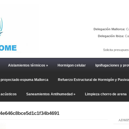
Delegación Mallorca:
Ca
Delegación Ibiza:
Car
Solicita presupues
Aislamientos térmicos
»
Hormigon celular
Ignifugaciones y pro
o proyectado espuma Mallorca
Refuerzo Estructural de Hormigón y Pasiv
 acústicos
Saneamientos Antihumedad
»
Limpieza chorro de arena
a4e646c8bce5d1c1f34b4691
ADMIN