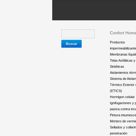
Confort Hom
Productos
impermeabilizant
Membranas líqui
Telas Asfálticas 
Sintéticas
Aislamientos térm
Sistema de Aislam
Térmico Exterior
(ETICS)
Hormigon celular
Ignifugaciones y 
pasiva contra inc
Pintura intumesc
Mortero de vermic
Sellados y collari
penetración