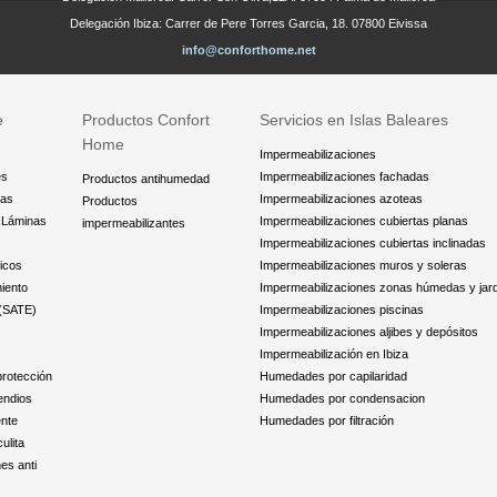
Delegación Ibiza: Carrer de Pere Torres Garcia, 18. 07800 Eivissa
info@conforthome.net
e
Productos Confort
Servicios en Islas Baleares
Home
Impermeabilizaciones
es
Impermeabilizaciones fachadas
Productos antihumedad
das
Impermeabilizaciones azoteas
Productos
y Láminas
Impermeabilizaciones cubiertas planas
impermeabilizantes
Impermeabilizaciones cubiertas inclinadas
icos
Impermeabilizaciones muros y soleras
iento
Impermeabilizaciones zonas húmedas y jar
 (SATE)
Impermeabilizaciones piscinas
Impermeabilizaciones aljibes y depósitos
Impermeabilización en Ibiza
protección
Humedades por capilaridad
endios
Humedades por condensacion
ente
Humedades por filtración
ulita
nes anti