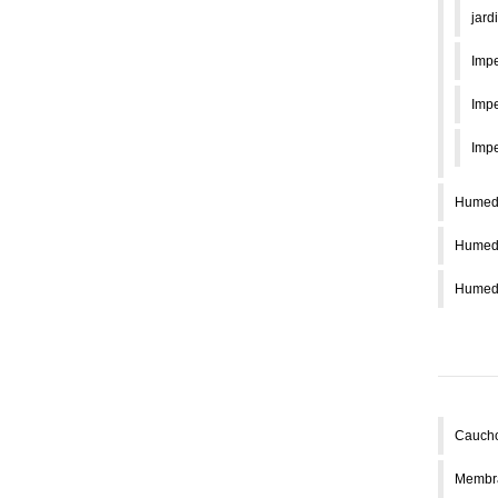
jard
Impe
Impe
Impe
Humeda
Humeda
Humeda
Caucho
Membra