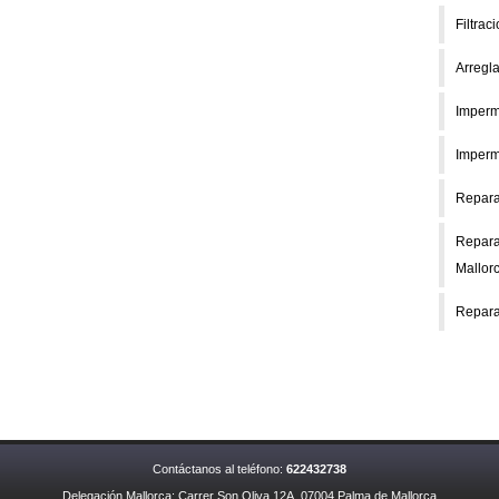
Filtrac
Arregl
Imperm
Imperm
Reparar
Repara
Mallor
Repara
Contáctanos al teléfono:
622432738
Delegación Mallorca: Carrer Son Oliva,12A. 07004 Palma de Mallorca