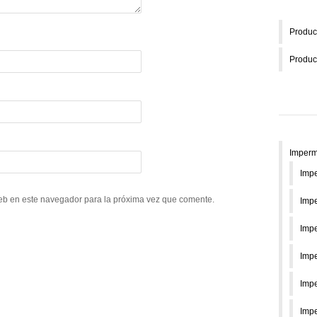
Produc
Produc
Imperm
Impe
eb en este navegador para la próxima vez que comente.
Impe
Impe
Impe
Impe
Imp