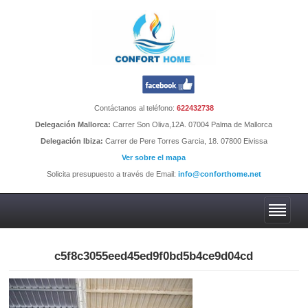
Contáctanos al teléfono:
622432738
Delegación Mallorca:
Carrer Son Oliva,12A. 07004 Palma de Mallorca
Delegación Ibiza:
Carrer de Pere Torres Garcia, 18. 07800 Eivissa
Ver sobre el mapa
Solicita presupuesto a través de Email:
info@conforthome.net
c5f8c3055eed45ed9f0bd5b4ce9d04cd