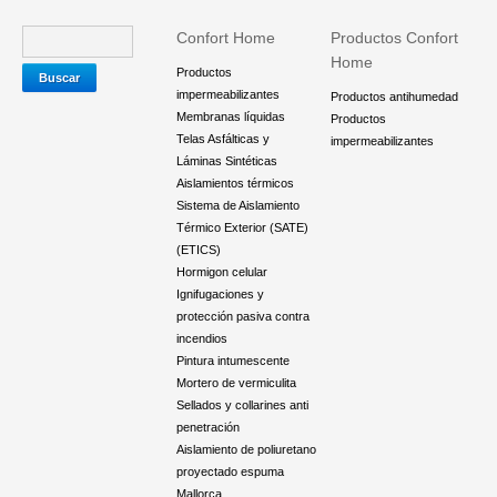
Confort Home
Productos Confort
Home
Productos
impermeabilizantes
Productos antihumedad
Membranas líquidas
Productos
Telas Asfálticas y
impermeabilizantes
Láminas Sintéticas
Aislamientos térmicos
Sistema de Aislamiento
Térmico Exterior (SATE)
(ETICS)
Hormigon celular
Ignifugaciones y
protección pasiva contra
incendios
Pintura intumescente
Mortero de vermiculita
Sellados y collarines anti
penetración
Aislamiento de poliuretano
proyectado espuma
Mallorca