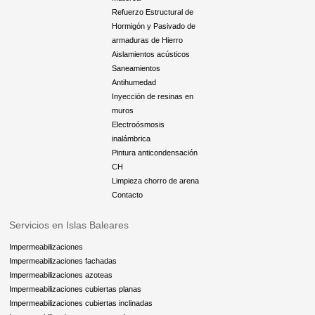
Refuerzo Estructural de
Hormigón y Pasivado de
armaduras de Hierro
Aislamientos acústicos
Saneamientos
Antihumedad
Inyección de resinas en
muros
Electroósmosis
inalámbrica
Pintura anticondensación
CH
Limpieza chorro de arena
Contacto
Servicios en Islas Baleares
Impermeabilizaciones
Impermeabilizaciones fachadas
Impermeabilizaciones azoteas
Impermeabilizaciones cubiertas planas
Impermeabilizaciones cubiertas inclinadas