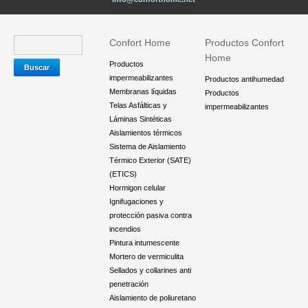
Confort Home
Productos Confort
Home
Productos
impermeabilizantes
Productos antihumedad
Membranas líquidas
Productos
Telas Asfálticas y
impermeabilizantes
Láminas Sintéticas
Aislamientos térmicos
Sistema de Aislamiento
Térmico Exterior (SATE)
(ETICS)
Hormigon celular
Ignifugaciones y
protección pasiva contra
incendios
Pintura intumescente
Mortero de vermiculita
Sellados y collarines anti
penetración
Aislamiento de poliuretano