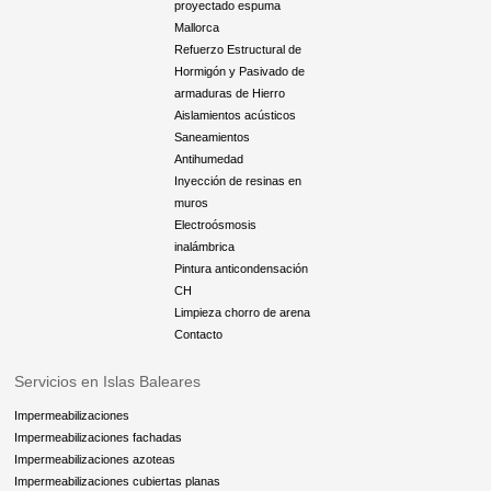
proyectado espuma
Mallorca
Refuerzo Estructural de
Hormigón y Pasivado de
armaduras de Hierro
Aislamientos acústicos
Saneamientos
Antihumedad
Inyección de resinas en
muros
Electroósmosis
inalámbrica
Pintura anticondensación
CH
Limpieza chorro de arena
Contacto
Servicios en Islas Baleares
Impermeabilizaciones
Impermeabilizaciones fachadas
Impermeabilizaciones azoteas
Impermeabilizaciones cubiertas planas