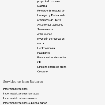
proyectado espuma
Mallorca
Refuerzo Estructural de
Hormigón y Pasivado de
armaduras de Hierro
Aislamientos acústicos
Saneamientos
Antihumedad
Inyección de resinas en
muros
Electroósmosis
inalámbrica
Pintura anticondensación
CH
Limpieza chorro de arena
Contacto
Servicios en Islas Baleares
Impermeabilizaciones
Impermeabilizaciones fachadas
Impermeabilizaciones azoteas
Impermeabilizaciones cubiertas planas