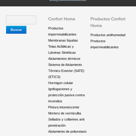
Confort Home
Productos Confort
Home
Productos
impermeabilizantes
Productos antihumedad
Membranas líquidas
Productos
Telas Asfálticas y
impermeabilizantes
Láminas Sintéticas
Aislamientos térmicos
Sistema de Aislamiento
Térmico Exterior (SATE)
(ETICS)
Hormigon celular
Ignifugaciones y
protección pasiva contra
incendios
Pintura intumescente
Mortero de vermiculita
Sellados y collarines anti
penetración
Aislamiento de poliuretano