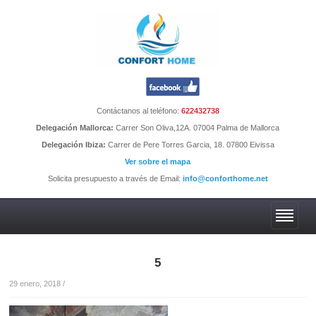
Contáctanos al teléfono:
622432738
Delegación Mallorca:
Carrer Son Oliva,12A. 07004 Palma de Mallorca
Delegación Ibiza:
Carrer de Pere Torres Garcia, 18. 07800 Eivissa
Ver sobre el mapa
Solicita presupuesto a través de Email:
info@conforthome.net
5
29 enero, 2018
/