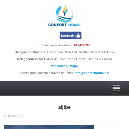
Contáctanos al teléfono:
622432738
Delegación Mallorca:
Carrer Son Oliva,12A. 07004 Palma de Mallorca
Delegación Ibiza:
Carrer de Pere Torres Garcia, 18. 07800 Eivissa
Ver sobre el mapa
Solicita presupuesto a través de Email:
info@conforthome.net
aljibe
16 enero, 2017
/