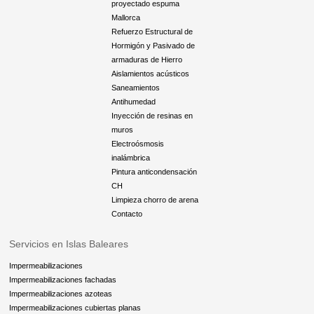
proyectado espuma
Mallorca
Refuerzo Estructural de
Hormigón y Pasivado de
armaduras de Hierro
Aislamientos acústicos
Saneamientos
Antihumedad
Inyección de resinas en
muros
Electroósmosis
inalámbrica
Pintura anticondensación
CH
Limpieza chorro de arena
Contacto
Servicios en Islas Baleares
Impermeabilizaciones
Impermeabilizaciones fachadas
Impermeabilizaciones azoteas
Impermeabilizaciones cubiertas planas