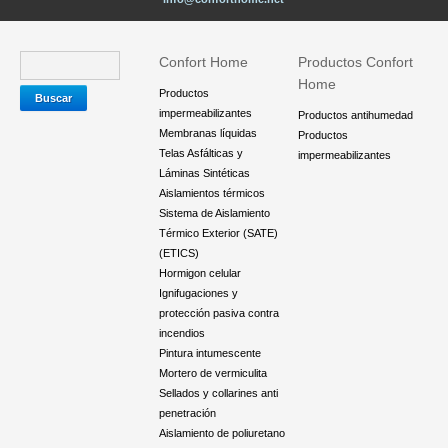
Confort Home
Productos Confort
Home
Productos
impermeabilizantes
Productos antihumedad
Membranas líquidas
Productos
Telas Asfálticas y
impermeabilizantes
Láminas Sintéticas
Aislamientos térmicos
Sistema de Aislamiento
Térmico Exterior (SATE)
(ETICS)
Hormigon celular
Ignifugaciones y
protección pasiva contra
incendios
Pintura intumescente
Mortero de vermiculita
Sellados y collarines anti
penetración
Aislamiento de poliuretano