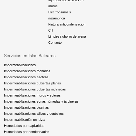
Inyección de resinas en
muros
Electroósmosis
inalámbrica
Pintura anticondensación
CH
Limpieza chorro de arena
Contacto
Servicios en Islas Baleares
Impermeabilizaciones
Impermeabilizaciones fachadas
Impermeabilizaciones azoteas
Impermeabilizaciones cubiertas planas
Impermeabilizaciones cubiertas inclinadas
Impermeabilizaciones muros y soleras
Impermeabilizaciones zonas húmedas y jardineras
Impermeabilizaciones piscinas
Impermeabilizaciones aljibes y depósitos
Impermeabilización en Ibiza
Humedades por capilaridad
Humedades por condensacion