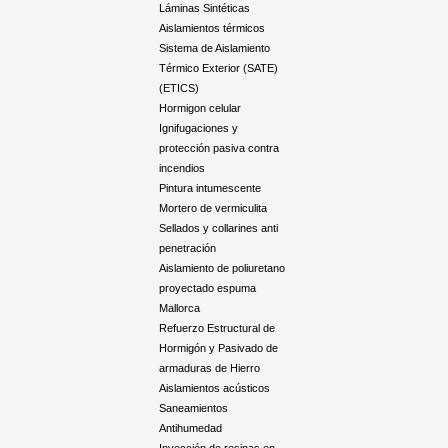
Láminas Sintéticas
Aislamientos térmicos
Sistema de Aislamiento
Térmico Exterior (SATE)
(ETICS)
Hormigon celular
Ignifugaciones y
protección pasiva contra
incendios
Pintura intumescente
Mortero de vermiculita
Sellados y collarines anti
penetración
Aislamiento de poliuretano
proyectado espuma
Mallorca
Refuerzo Estructural de
Hormigón y Pasivado de
armaduras de Hierro
Aislamientos acústicos
Saneamientos
Antihumedad