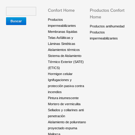
Confort Home
Productos Confort
Home
Productos
impermeabilizantes
Productos antihumedad
Membranas líquidas
Productos
Telas Asfálticas y
impermeabilizantes
Láminas Sintéticas
Aislamientos térmicos
Sistema de Aislamiento
Térmico Exterior (SATE)
(ETICS)
Hormigon celular
Ignifugaciones y
protección pasiva contra
incendios
Pintura intumescente
Mortero de vermiculita
Sellados y collarines anti
penetración
Aislamiento de poliuretano
proyectado espuma
Mallorca