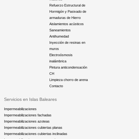
Refuerzo Estructural de
Hormigón y Pasivado de
armaduras de Hierro
Aislamientos acústicos
Saneamientos
Antihumedad
Inyección de resinas en
muros
Electroósmosis
inalámbrica
Pintura anticondensación
CH
Limpieza chorro de arena
Contacto
Servicios en Islas Baleares
Impermeabilizaciones
Impermeabilizaciones fachadas
Impermeabilizaciones azoteas
Impermeabilizaciones cubiertas planas
Impermeabilizaciones cubiertas inclinadas